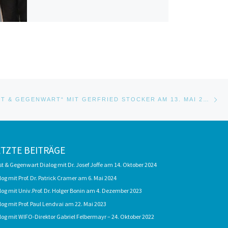
Nä
STE
DIALOG „GEIST & GEGENWART“ MIT GERFRIED STOCKER AM 13. MAI 2019
ETZTE BEITRÄGE
st & Gegenwart Dialog mit Dr. Josef Joffe am 14. Oktober 2024
log mit Prof. Dr. Patrick Cramer am 6. Mai 2024
log mit Univ.Prof. Dr. Holger Bonin am 4. Dezember 2023
log mit Prof. Paul Lendvai am 22. Mai 2023
log mit WIFO-Direktor Gabriel Felbermayr – 24. Oktober 2022