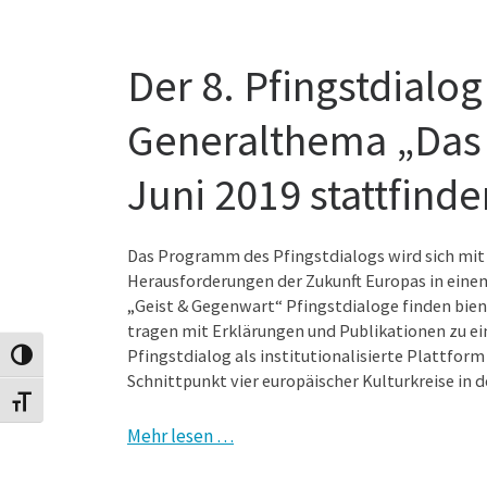
Der 8. Pfingstdialo
Generalthema „Das d
Juni 2019 stattfinde
Das Programm des Pfingstdialogs wird sich mit d
Herausforderungen der Zukunft Europas in einem 
„Geist & Gegenwart“ Pfingstdialoge finden bien
tragen mit Erklärungen und Publikationen zu ei
Pfingstdialog als institutionalisierte Plattfor
Toggle High Contrast
Schnittpunkt vier europäischer Kulturkreise in 
Toggle Font size
Mehr lesen …