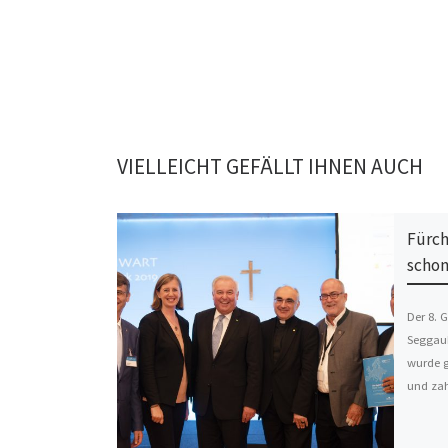
VIELLEICHT GEFÄLLT IHNEN AUCH
Fürcht
schon
Der 8. 
Seggau
wurde g
und zah