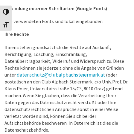
Einbindung externer Schriftarten (Google Fonts)
Toggle High Contrast
Alle verwendeten Fonts sind lokal eingebunden.
Toggle Font size
Ihre Rechte
Ihnen stehen grundsätzlich die Rechte auf Auskunft,
Berichtigung, Löschung, Einschränkung,
Datenübertragbarkeit, Widerruf und Widerspruch zu. Diese
Rechte können sie jederzeit ohne die Angabe von Gründen
datenschutz@clubalpbachsteiermark.at
unter
(oder
postalisch an den Club Alpbach Steiermark, c/o Univ.Prof. Dr.
Klaus Poier, Universitätsstraße 15/C3, 8010 Graz) geltend
machen. Wenn Sie glauben, dass die Verarbeitung Ihrer
Daten gegen das Datenschutzrecht verstößt oder Ihre
datenschutzrechtlichen Ansprüche sonst in einer Weise
verletzt worden sind, können Sie sich bei der
Aufsichtsbehörde beschweren. In Österreich ist dies die
Datenschutzbehörde.