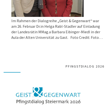
Im Rahmen der Dialogreihe „Geist & Gegenwart“ war
am 26. Februar Dr.in Helga Rabl-Stadler auf Einladung
der Landesrätin MMag.a Barbara Eibinger-Miedl in der
Aula der Alten Universität zu Gast. Foto Credit: Foto
Fischer/Stelzl Sie erfreute das Publikum mit einem
kurzweiligen Vortrag über die Rolle der Salzburger
Festspiele in der Geschichte Österreichs. „Wir alle haben
…
PFINGSTDIALOG 2026