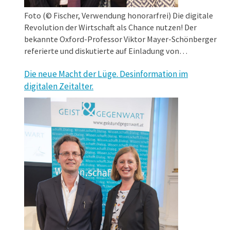
Foto (© Fischer, Verwendung honorarfrei) Die digitale
Revolution der Wirtschaft als Chance nutzen! Der
bekannte Oxford-Professor Viktor Mayer-Schönberger
referierte und diskutierte auf Einladung von
Wirtschafts- und Wissenschaftslandesrätin Barbara
Die neue Macht der Lüge. Desinformation im
Eibinger-Miedl im Rahmen der Geist & Gegenwart-
digitalen Zeitalter.
Dialogreihe über den tiefgreifenden Wandel, der sich
aufgrund der Digitalisierung in unserer Wirtschaft
vollzieht. Dieser bietet große Chancen, aber auch
…
Herausforderungen,