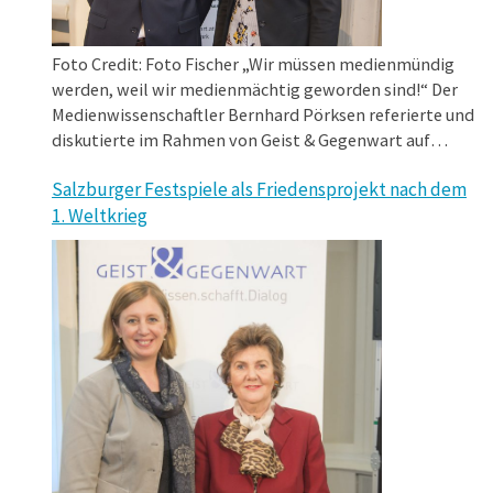
Foto Credit: Foto Fischer „Wir müssen medienmündig
werden, weil wir medienmächtig geworden sind!“ Der
Medienwissenschaftler Bernhard Pörksen referierte und
diskutierte im Rahmen von Geist & Gegenwart auf
Einladung von Wissenschaftslandesrätin Barbara
Salzburger Festspiele als Friedensprojekt nach dem
Eibinger-Miedl über die „Deregulierung des
1. Weltkrieg
Wahrheitsmarktes“, die durch digitale Medien und die
von ihnen verursachte „Neuorganisation der
Informationswelt“ zu beobachten ist. Notwendig sei
…
daher