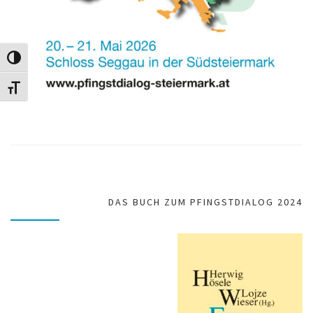
Toggle High Contrast
Toggle Font size
DAS BUCH ZUM PFINGSTDIALOG 2024