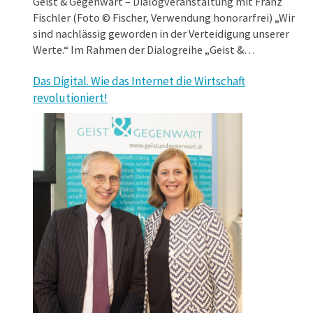
Geist & Gegenwart – Dialogveranstaltung mit Franz
Fischler (Foto © Fischer, Verwendung honorarfrei) „Wir
sind nachlässig geworden in der Verteidigung unserer
Werte.“ Im Rahmen der Dialogreihe „Geist &
Gegenwart“ war am 26. November 2018 der langjährige
Das Digital. Wie das Internet die Wirtschaft
EU-Kommissar und nunmehrige Präsident des
revolutioniert!
Europäischen Forum Alpbach, Franz Fischler, in der Aula
…
der Alten Universität Graz zu Gast.