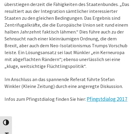
überstiegen derzeit die Fähigkeiten des Staatenbundes. „Das
resultiert aus der Integration sämtlicher interessierter
Staaten zu den gleichen Bedingungen. Das Ergebnis sind
Zentrifugalkräfte, die die Europäische Union seit rund einem
halben Jahrzehnt faktisch lähmen.“ Dies führe auch zu der
Sehnsucht nach einer kleinräumigen Ordnung, die dem
Brexit, aber auch dem Neo-Isolationismus Trumps Vorschub
leiste. Ein Lösungsansatz sei laut Münkler „ein Kerneuropa
mit abgeflachten Rändern“; ebenso unerlässlich sei eine
„kluge, weitsichtige Flüchtlingspolitik“.
Im Anschluss an das spannende Referat führte Stefan
Winkler (Kleine Zeitung) durch eine angeregte Diskussion.
Pfingstdialog 2017
Infos zum Pfingstdialog finden Sie hier:
Toggle High Contrast