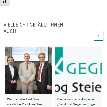
Toggle Font size
VIELLEICHT GEFÄLLT IHNEN
AUCH
Wer den Wind sät. Was
Die bewährte Dialogreihe
westliche Politik im Orient
„Geist und Gegenwart“ geht