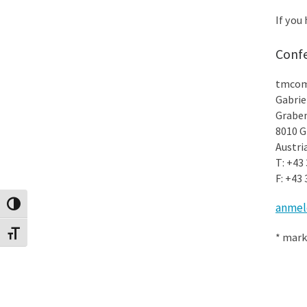
If you
Confe
tmco
Gabrie
Graben
8010 G
Austri
T: +43
F: +43 
anmel
Toggle High Contrast
Toggle Font size
* mark