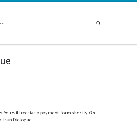
Search
ner
gue
lds. You will receive a payment form shortly. On
hitsun Dialogue.