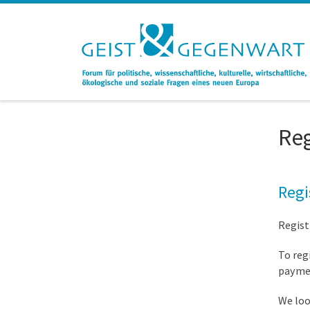
Zum Inhalt springen
Reg
Regi
Regist
To reg
paymen
We loo