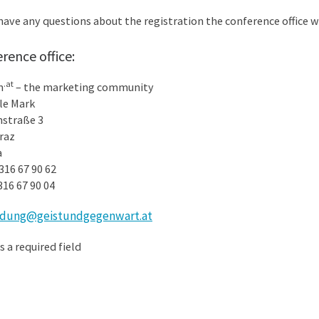
 have any questions about the registration the conference office 
rence office:
.at
m
– the marketing community
le Mark
straße 3
raz
a
 316 67 90 62
316 67 90 04
dung@geistundgegenwart.at
s a required field