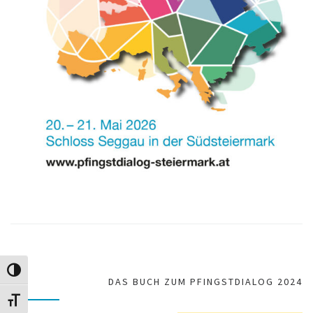
Toggle High Contrast
DAS BUCH ZUM PFINGSTDIALOG 2024
Toggle Font size