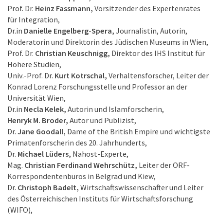
Prof. Dr.
Heinz Fassmann,
Vorsitzender des Expertenrates
für Integration,
Dr.in
Danielle Engelberg-Spera,
Journalistin, Autorin,
Moderatorin und Direktorin des Jüdischen Museums in Wien,
Prof. Dr.
Christian Keuschnigg,
Direktor des IHS Institut für
Höhere Studien,
Univ.-Prof. Dr.
Kurt Kotrschal,
Verhaltensforscher, Leiter der
Konrad Lorenz Forschungsstelle und Professor an der
Universität Wien,
Dr.in
Necla Kelek,
Autorin und Islamforscherin,
Henryk M. Broder,
Autor und Publizist,
Dr.
Jane Goodall,
Dame of the British Empire und wichtigste
Primatenforscherin des 20. Jahrhunderts,
Dr.
Michael Lüders,
Nahost-Experte,
Mag.
Christian Ferdinand Wehrschütz,
Leiter der ORF-
Korrespondentenbüros in Belgrad und Kiew,
Dr.
Christoph Badelt,
Wirtschaftswissenschafter und Leiter
des Österreichischen Instituts für Wirtschaftsforschung
(WIFO),