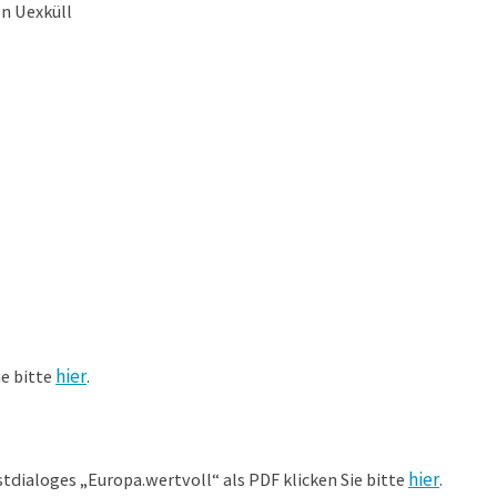
n Uexküll
hier
e bitte
.
hier
ialoges „Europa.wertvoll“ als PDF klicken Sie bitte
.